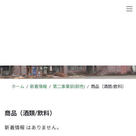
コ
ナ
ン
ビ
テ
ゲ
ン
ー
ツ
シ
へ
ョ
新着情報
ス
ン
キ
に
ッ
移
プ
動
ホーム
新着情報
第二事業部(卸売)
商品（酒類/飲料）
商品（酒類/飲料）
新着情報 はありません。