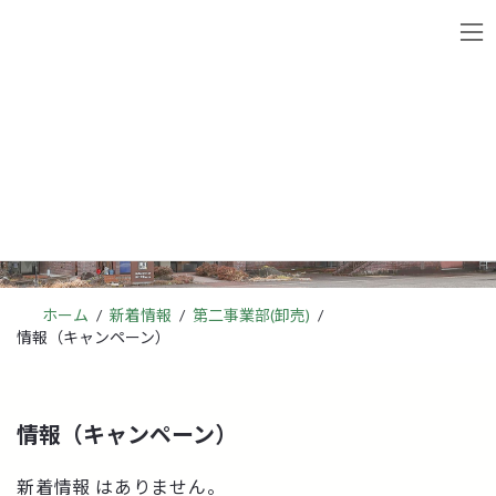
コ
ナ
ン
ビ
テ
ゲ
ン
ー
ツ
シ
へ
ョ
新着情報
ス
ン
キ
に
ッ
移
プ
動
ホーム
新着情報
第二事業部(卸売)
情報（キャンペーン）
情報（キャンペーン）
新着情報 はありません。